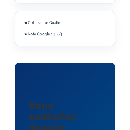
★
Certification Qualiopi
★
Note Google : 4,4/5
Vous
souhaitez
devenir