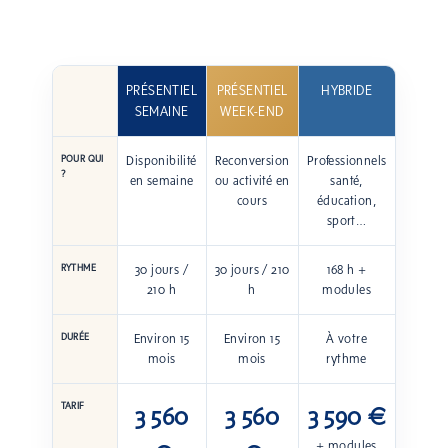
PRÉSENTIEL
PRÉSENTIEL
HYBRIDE
SEMAINE
WEEK-END
POUR QUI
Disponibilité
Reconversion
Professionnels
?
en semaine
ou activité en
santé,
cours
éducation,
sport…
RYTHME
30 jours /
30 jours / 210
168 h +
210 h
h
modules
DURÉE
Environ 15
Environ 15
À votre
mois
mois
rythme
TARIF
3 560
3 560
3 590 €
+ modules